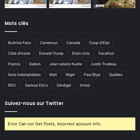
Mots clés
Burkina Faso
Cameroun
Canada
Coup d'Etat
Côte d'Ivoire
Donald Trump
Etats Unis
Fecafoot
France
Gabon
Jean solaire Kuete
Justin Trudeau
lions indomptables
Mali
Niger
Paul Biya
Québec
RDC
Samuel Eto'o
Sénégal
tchad
Suivez-nous sur Twitter
Error Can not Get Posts, Incorrect account info.