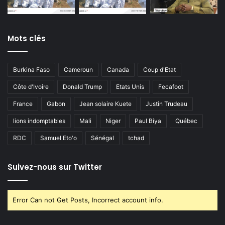
Mots clés
Burkina Faso
Cameroun
Canada
Coup d'Etat
Côte d'Ivoire
Donald Trump
Etats Unis
Fecafoot
France
Gabon
Jean solaire Kuete
Justin Trudeau
lions indomptables
Mali
Niger
Paul Biya
Québec
RDC
Samuel Eto'o
Sénégal
tchad
Suivez-nous sur Twitter
Error Can not Get Posts, Incorrect account info.