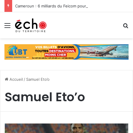
Cameroun : 6 milliards du Feicom pour renforcer la résilience des communes dans la lutte contre les changements climatiques
Menu
R
Accueil
/
Samuel Eto’o
Samuel Eto’o