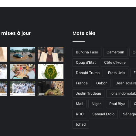
s mises à jour
Mots clés
Burkina Faso
Cameroun
C
Coup d'Etat
Côte d'Ivoire
Donald Trump
Etats Unis
F
France
Gabon
Jean solair
Justin Trudeau
lions indomptab
Mali
Niger
Paul Biya
RDC
Samuel Eto'o
Sénéga
tchad