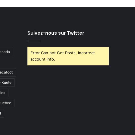
Suivez-nous sur Twitter
anada
Error Can not Get Posts, Incorrect
account info.
ecafoot
e Kuete
les
Québec
l