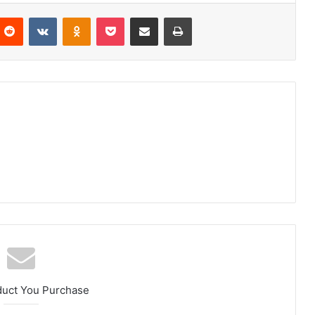
Reddit
VKontakte
Odnoklassniki
Pocket
Partager par email
Imprimer
duct You Purchase