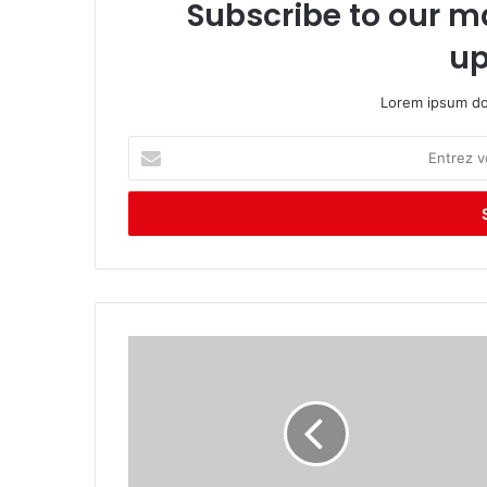
Subscribe to our ma
up
Lorem ipsum dol
E
n
t
r
e
z
v
o
t
r
e
a
d
r
e