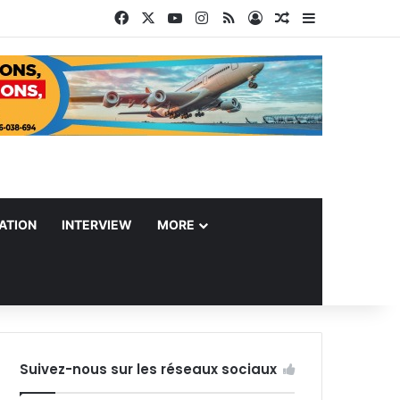
Facebook
X
YouTube
Instagram
RSS
Connexion
Article Aléatoire
Sidebar (bar
ATION
INTERVIEW
MORE
Suivez-nous sur les réseaux sociaux