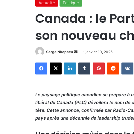
Actualité
Politique
Canada : le Part
son nouveau ch
Serge Nkepseu
E
janvier 10, 2025
n
Facebook
X
Linkedin
Tumblr
Pinterest
Reddit
VK
v
o
y
e
Le paysage politique canadien se prépare à un
r
libéral du Canada (PLC) dévoilera le nom de c
u
n
tête. Cette annonce, confirmée par Radio-Can
c
pays après une décennie de leadership trude
o
u