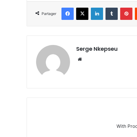
Facebook
X
Linkedin
Tumblr
Pinterest
Partager
Serge Nkepseu
We
bsi
te
With Pro