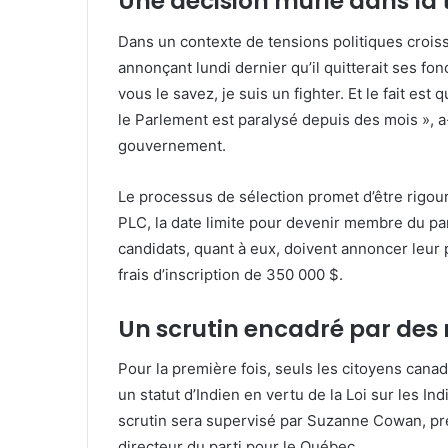
Une décision mûrie dans la
r
r
Dans un contexte de tensions politiques crois
i
annonçant lundi dernier qu’il quitterait ses f
e
vous le savez, je suis un fighter. Et le fait est
l
le Parlement est paralysé depuis des mois », a-
gouvernement.
Le processus de sélection promet d’être rigo
PLC, la date limite pour devenir membre du part
candidats, quant à eux, doivent annoncer leur 
frais d’inscription de 350 000 $.
Un scrutin encadré par des 
Pour la première fois, seuls les citoyens cana
un statut d’Indien en vertu de la Loi sur les In
scrutin sera supervisé par Suzanne Cowan, pr
directeur du parti pour le Québec.