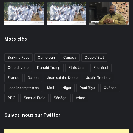
Mots clés
Burkina Faso
Cameroun
Canada
Coup d'Etat
Côte d'Ivoire
Donald Trump
Etats Unis
Fecafoot
France
Gabon
Jean solaire Kuete
Justin Trudeau
lions indomptables
Mali
Niger
Paul Biya
Québec
RDC
Samuel Eto'o
Sénégal
tchad
Suivez-nous sur Twitter