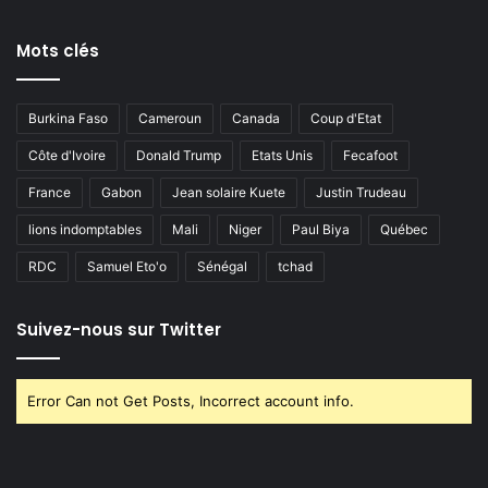
Mots clés
Burkina Faso
Cameroun
Canada
Coup d'Etat
Côte d'Ivoire
Donald Trump
Etats Unis
Fecafoot
France
Gabon
Jean solaire Kuete
Justin Trudeau
lions indomptables
Mali
Niger
Paul Biya
Québec
RDC
Samuel Eto'o
Sénégal
tchad
Suivez-nous sur Twitter
Error Can not Get Posts, Incorrect account info.