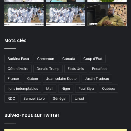
Mots clés
Burkina Faso
Cameroun
Canada
Coup d'Etat
Côte d'Ivoire
Donald Trump
Etats Unis
Fecafoot
France
Gabon
Jean solaire Kuete
Justin Trudeau
lions indomptables
Mali
Niger
Paul Biya
Québec
RDC
Samuel Eto'o
Sénégal
tchad
Suivez-nous sur Twitter