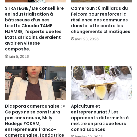
STRATÉGIE / De conseillère
Cameroun : 6 milliards du
en industrialisation à
Feicom pour renforcer la
bâtisseuse d’usines :
résilience des communes
Lisette Claudia TAME
dans la lutte contre les
NJAMBE, l’experte que les
changements climatiques
États africains devraient
avril 23, 2026
avoir en vitesse
composée.
juin 5, 2026
Diaspora camerounaise : «
Apiculture et
Ce pays ne se construira
entrepreneuriat / Les
pas sans nous », Milly
apprenants déterminés à
Nadège FOKAM,
mettre en pratique leurs
entrepreneure franco-
connaissances
camerounaise, fondatrice
janvier 23, 2026