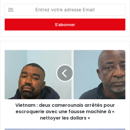
E
n
t
r
e
z
v
o
t
r
e
a
d
r
e
s
s
Vietnam : deux camerounais arrêtés pour
e
escroquerie avec une fausse machine à «
E
nettoyer les dollars »
m
a