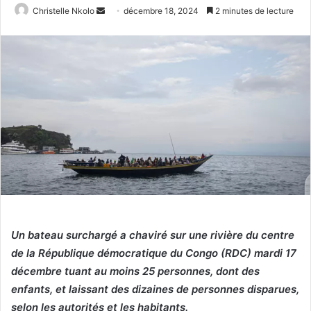
Christelle Nkolo
E
décembre 18, 2024
2 minutes de lecture
n
v
o
y
e
r
u
n
c
o
u
r
r
Un bateau surchargé a chaviré sur une rivière du centre
i
de la République démocratique du Congo (RDC) mardi 17
e
décembre tuant au moins 25 personnes, dont des
l
enfants, et laissant des dizaines de personnes disparues,
selon les autorités et les habitants.