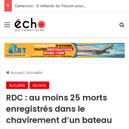
Cameroun : 6 milliards du Feicom pour renforcer la résilience des communes dans la lutte contre les changements climatiques
Menu
R
Accueil
/
Actualité
Actualité
Société
RDC : au moins 25 morts
enregistrés dans le
chavirement d’un bateau