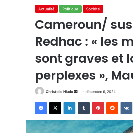
Actualité
Politique
Société
Cameroun/ sus
Redhac : « les 
sont graves et l
perplexes », M
Christelle Nkolo
E
décembre 9, 2024
n
Facebook
X
Linkedin
Tumblr
Pinterest
Reddit
VK
v
o
y
e