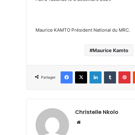
Maurice KAMTO Président National du MRC.
Maurice Kamto
Facebook
X
Linkedin
Tumblr
Pinterest
Partager
Christelle Nkolo
We
bsi