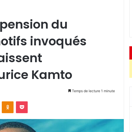
pension du
motifs invoqués
aissent
aurice Kamto
Temps de lecture 1 minute
ontakte
Odnoklassniki
Pocket