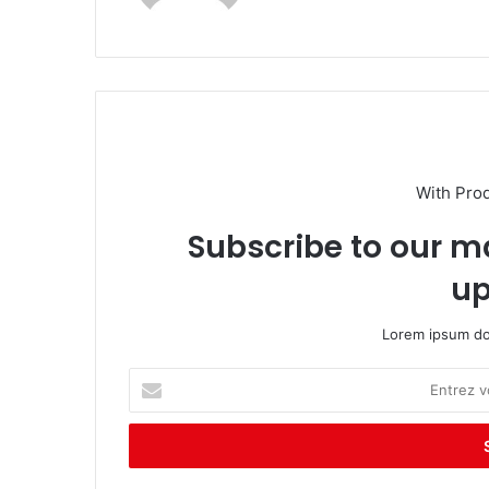
te
With Pro
Subscribe to our ma
up
Lorem ipsum dol
E
n
t
r
e