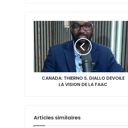
z
v
o
t
r
e
a
d
r
e
s
s
e
CANADA: THIERNO S. DIALLO DEVOILE
E
LA VISION DE LA FAAC
m
a
i
l
Articles similaires