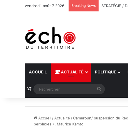
vendredi, août 7 2026
Breaking News
ACCUEIL
ACTUALITÉ
POLITIQUE
Article Aléatoire
Rechercher
Accueil
/
Actualité
/
Cameroun/ suspension du Redha
perplexes », Maurice Kamto