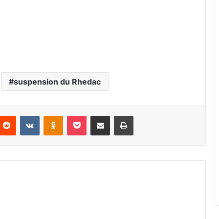
suspension du Rhedac
Reddit
VKontakte
Odnoklassniki
Pocket
Partager par email
Imprimer