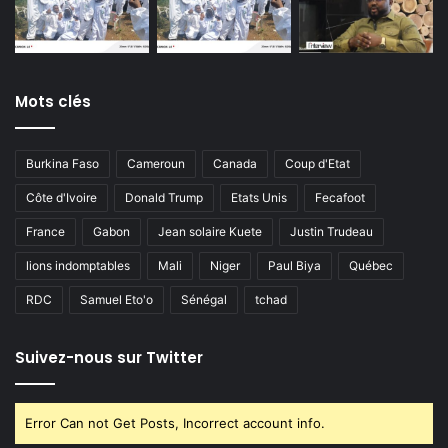
Mots clés
Burkina Faso
Cameroun
Canada
Coup d'Etat
Côte d'Ivoire
Donald Trump
Etats Unis
Fecafoot
France
Gabon
Jean solaire Kuete
Justin Trudeau
lions indomptables
Mali
Niger
Paul Biya
Québec
RDC
Samuel Eto'o
Sénégal
tchad
Suivez-nous sur Twitter
Error Can not Get Posts, Incorrect account info.