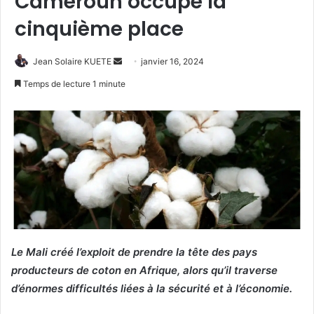
Cameroun occupe la
cinquième place
Jean Solaire KUETE
E
janvier 16, 2024
n
Temps de lecture 1 minute
v
o
y
e
r
u
n
c
o
u
Le Mali créé l’exploit de prendre la tête des pays
r
producteurs de coton en Afrique, alors qu’il traverse
r
d’énormes difficultés liées à la sécurité et à l’économie.
i
e