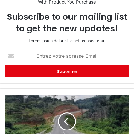
With Product You Purchase
Subscribe to our mailing list
to get the new updates!
Lorem ipsum dolor sit amet, consectetur.
E
n
t
r
e
z
v
o
t
r
e
a
d