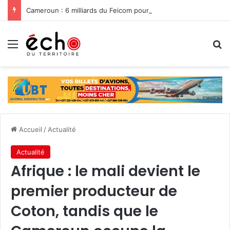
Cameroun : 6 milliards du Feicom pour renforcer la résilience des communes dans la lutte contre les changements climatiques
Menu
R
Accueil
/
Actualité
Actualité
Afrique : le mali devient le
premier producteur de
Coton, tandis que le