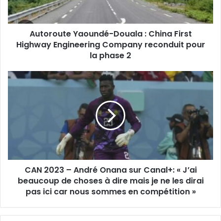
r
e
s
s
Autoroute Yaoundé-Douala : China First
e
Highway Engineering Company reconduit pour
E
la phase 2
m
a
i
l
CAN 2023 – André Onana sur Canal+: « J’ai
beaucoup de choses à dire mais je ne les dirai
pas ici car nous sommes en compétition »