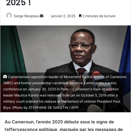
2025 !
Serge Nkepseu
E
janvier 2, 2025
2 minutes de lecture
n
v
o
y
e
r
u
n
Cameroonian opposition leader of Movement for the Rebirth of Cameroon
c
(MRC) and former presidential candidate Maurice Kamto gives a press
o
conference on January 30, 2020 in Paris. - Cameroon's main opposition
u
leader Maurice Kamto was released from jail on October 5, 2019 after a
r
military court ordered his release at the behest of veteran President Paul
r
Biya. (Photo by STEPHANE DE SAKUTIN / AFP)
i
e
Au Cameroun, l’année 2025 débute sous le signe de
l
l’effervescence politique, marquée par les messages de