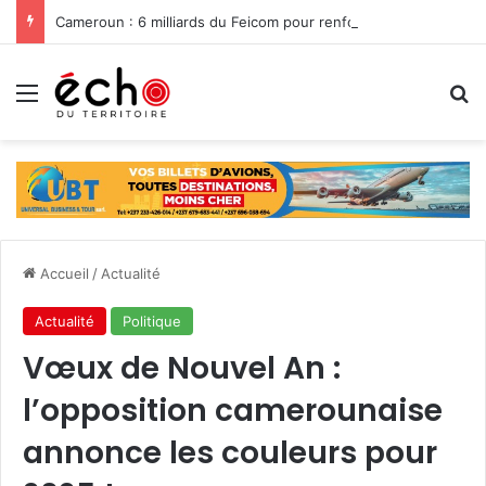
Cameroun : 6 milliards du Feicom pour renforcer la résilience des communes dans la lutte contre les changements climatiques
Menu
R
Accueil
/
Actualité
Actualité
Politique
Vœux de Nouvel An :
l’opposition camerounaise
annonce les couleurs pour