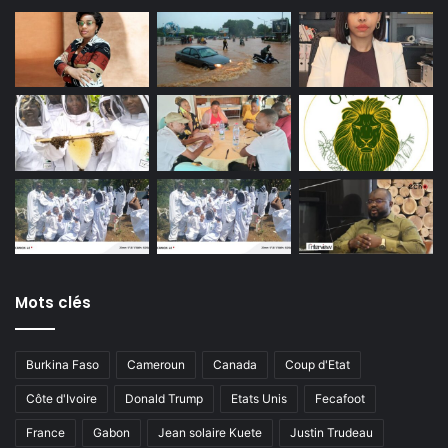
Mots clés
Burkina Faso
Cameroun
Canada
Coup d'Etat
Côte d'Ivoire
Donald Trump
Etats Unis
Fecafoot
France
Gabon
Jean solaire Kuete
Justin Trudeau