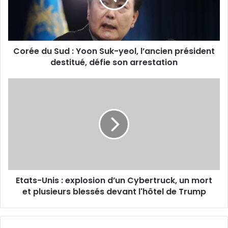
d
r
e
s
s
Corée du Sud : Yoon Suk-yeol, l’ancien président
e
destitué, défie son arrestation
E
m
a
i
l
Etats-Unis : explosion d’un Cybertruck, un mort
et plusieurs blessés devant l'hôtel de Trump