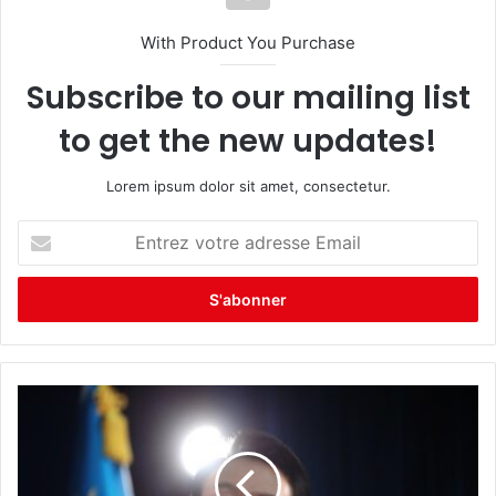
With Product You Purchase
Subscribe to our mailing list
to get the new updates!
Lorem ipsum dolor sit amet, consectetur.
E
n
t
r
e
z
v
o
t
r
e
a