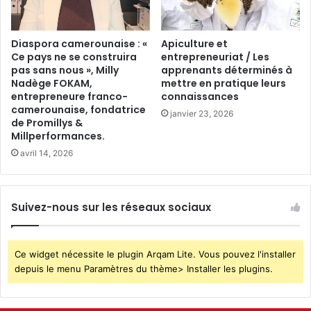
Diaspora camerounaise : «
Apiculture et
Ce pays ne se construira
entrepreneuriat / Les
pas sans nous », Milly
apprenants déterminés à
Nadège FOKAM,
mettre en pratique leurs
entrepreneure franco-
connaissances
camerounaise, fondatrice
janvier 23, 2026
de Promillys &
Millperformances.
avril 14, 2026
Suivez-nous sur les réseaux sociaux
Ce widget nécessite le plugin Arqam Lite. Vous pouvez l'installer
depuis le menu Paramètres du thème> Installer les plugins.