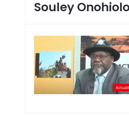
Souley Onohiol
Actuali