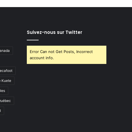
Suivez-nous sur Twitter
anada
Error Can not Get Posts, Incorrect
account info.
ecafoot
e Kuete
les
Québec
l