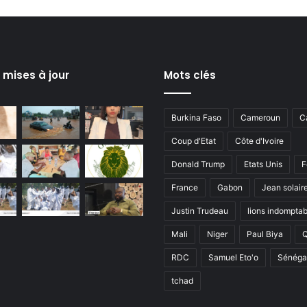
s mises à jour
Mots clés
Burkina Faso
Cameroun
C
Coup d'Etat
Côte d'Ivoire
Donald Trump
Etats Unis
F
France
Gabon
Jean solair
Justin Trudeau
lions indomptab
Mali
Niger
Paul Biya
RDC
Samuel Eto'o
Sénéga
tchad