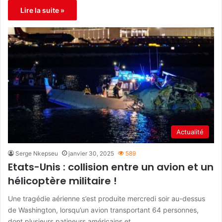
Lire la suite »
Actualité
Serge Nkepseu
janvier 30, 2025
589
Etats-Unis : collision entre un avion et un
hélicoptère militaire !
Une tragédie aérienne s’est produite mercredi soir au-dessus
de Washington, lorsqu’un avion transportant 64 personnes,
dont plusieurs patineurs américains et…