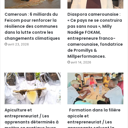
Cameroun : 6 milliards du
Diaspora camerounaise :
Feicom pour renforcer la
« Ce pays ne se construira
résilience des communes
pas sans nous », Milly
dans la lutte contre les
Nadège FOKAM,
changements climatiques
entrepreneure franco-
camerounaise, fondatrice
avril 23, 2026
de Promillys &
Millperformances.
avril 14, 2026
Apiculture et
Formation dans la filière
entrepreneuriat / Les
apicole et
apprenants déterminés à
entrepreneuriat / Les
mettre en pratique leurs
apprenants saluent la