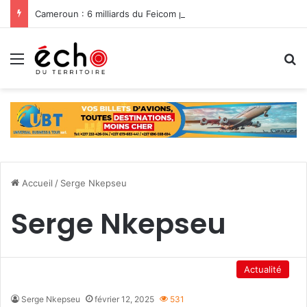
Cameroun : 6 milliards du Feicom pour renforcer la résilience des communes dans la lutte contre les changements climatiques
Menu
R
Accueil
/
Serge Nkepseu
Serge Nkepseu
Actualité
Serge Nkepseu
février 12, 2025
531