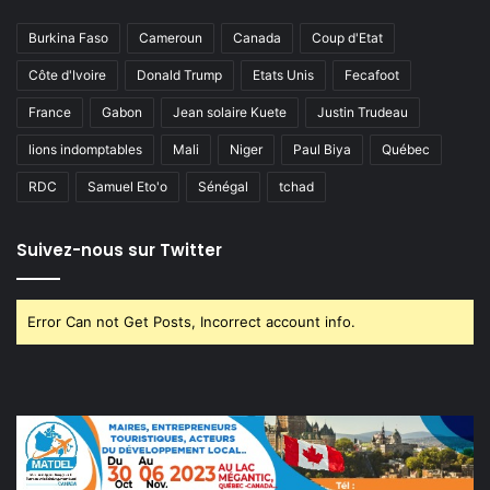
Burkina Faso
Cameroun
Canada
Coup d'Etat
Côte d'Ivoire
Donald Trump
Etats Unis
Fecafoot
France
Gabon
Jean solaire Kuete
Justin Trudeau
lions indomptables
Mali
Niger
Paul Biya
Québec
RDC
Samuel Eto'o
Sénégal
tchad
Suivez-nous sur Twitter
Error Can not Get Posts, Incorrect account info.