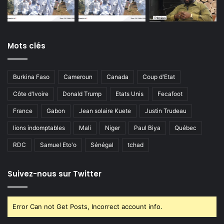
Mots clés
Burkina Faso
Cameroun
Canada
Coup d'Etat
Côte d'Ivoire
Donald Trump
Etats Unis
Fecafoot
France
Gabon
Jean solaire Kuete
Justin Trudeau
lions indomptables
Mali
Niger
Paul Biya
Québec
RDC
Samuel Eto'o
Sénégal
tchad
Suivez-nous sur Twitter
Error Can not Get Posts, Incorrect account info.