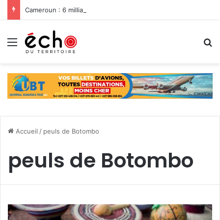
Cameroun : 6 milliards du Feicom pour renforcer la résilience des communes dans la lutte contre les changements climatiques
Menu
R
Accueil
/
peuls de Botombo
peuls de Botombo