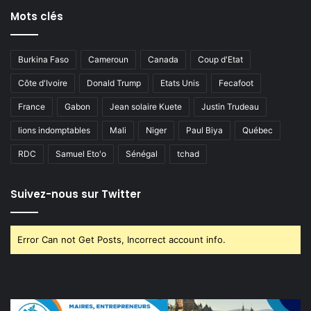
Mots clés
Burkina Faso
Cameroun
Canada
Coup d'Etat
Côte d'Ivoire
Donald Trump
Etats Unis
Fecafoot
France
Gabon
Jean solaire Kuete
Justin Trudeau
lions indomptables
Mali
Niger
Paul Biya
Québec
RDC
Samuel Eto'o
Sénégal
tchad
Suivez-nous sur Twitter
Error Can not Get Posts, Incorrect account info.