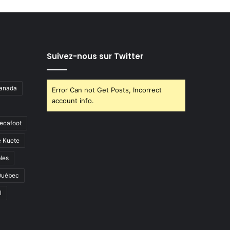
Suivez-nous sur Twitter
anada
Error Can not Get Posts, Incorrect
account info.
ecafoot
e Kuete
les
Québec
l