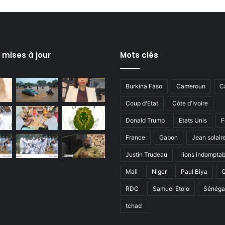
s mises à jour
Mots clés
Burkina Faso
Cameroun
C
Coup d'Etat
Côte d'Ivoire
Donald Trump
Etats Unis
F
France
Gabon
Jean solair
Justin Trudeau
lions indomptab
Mali
Niger
Paul Biya
RDC
Samuel Eto'o
Sénéga
tchad