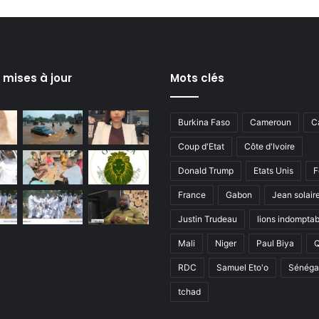
s mises à jour
Mots clés
Burkina Faso
Cameroun
C
Coup d'Etat
Côte d'Ivoire
Donald Trump
Etats Unis
F
France
Gabon
Jean solair
Justin Trudeau
lions indomptab
Mali
Niger
Paul Biya
RDC
Samuel Eto'o
Sénéga
tchad