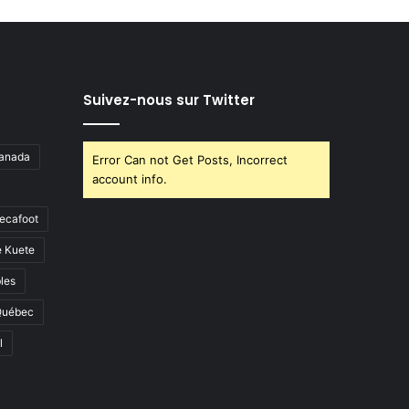
Suivez-nous sur Twitter
anada
Error Can not Get Posts, Incorrect
account info.
ecafoot
e Kuete
les
Québec
l