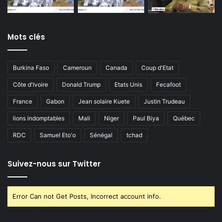
Mots clés
Burkina Faso
Cameroun
Canada
Coup d'Etat
Côte d'Ivoire
Donald Trump
Etats Unis
Fecafoot
France
Gabon
Jean solaire Kuete
Justin Trudeau
lions indomptables
Mali
Niger
Paul Biya
Québec
RDC
Samuel Eto'o
Sénégal
tchad
Suivez-nous sur Twitter
Error Can not Get Posts, Incorrect account info.