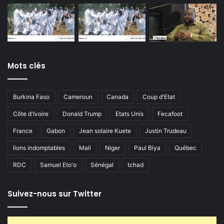
Mots clés
Burkina Faso
Cameroun
Canada
Coup d'Etat
Côte d'Ivoire
Donald Trump
Etats Unis
Fecafoot
France
Gabon
Jean solaire Kuete
Justin Trudeau
lions indomptables
Mali
Niger
Paul Biya
Québec
RDC
Samuel Eto'o
Sénégal
tchad
Suivez-nous sur Twitter