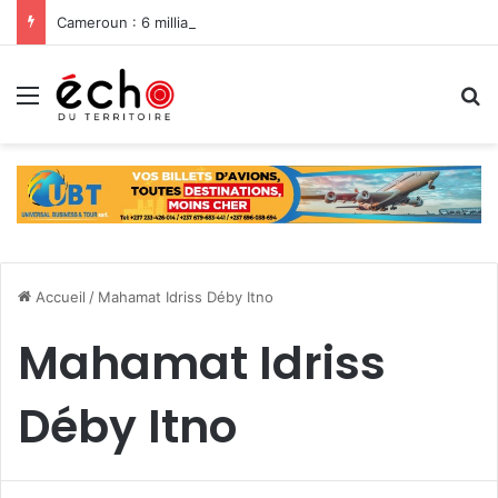
Cameroun : 6 milliards du Feicom pour renforcer la résilience des communes dans la lutte contre les changements climatiques
Menu
R
Accueil
/
Mahamat Idriss Déby Itno
Mahamat Idriss
Déby Itno