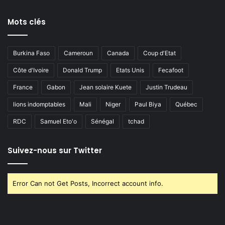
Mots clés
Burkina Faso
Cameroun
Canada
Coup d'Etat
Côte d'Ivoire
Donald Trump
Etats Unis
Fecafoot
France
Gabon
Jean solaire Kuete
Justin Trudeau
lions indomptables
Mali
Niger
Paul Biya
Québec
RDC
Samuel Eto'o
Sénégal
tchad
Suivez-nous sur Twitter
Error Can not Get Posts, Incorrect account info.