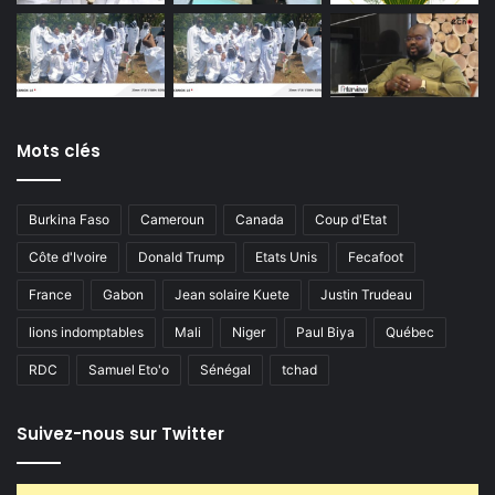
Mots clés
Burkina Faso
Cameroun
Canada
Coup d'Etat
Côte d'Ivoire
Donald Trump
Etats Unis
Fecafoot
France
Gabon
Jean solaire Kuete
Justin Trudeau
lions indomptables
Mali
Niger
Paul Biya
Québec
RDC
Samuel Eto'o
Sénégal
tchad
Suivez-nous sur Twitter