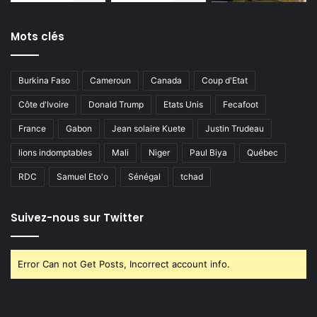
Mots clés
Burkina Faso
Cameroun
Canada
Coup d'Etat
Côte d'Ivoire
Donald Trump
Etats Unis
Fecafoot
France
Gabon
Jean solaire Kuete
Justin Trudeau
lions indomptables
Mali
Niger
Paul Biya
Québec
RDC
Samuel Eto'o
Sénégal
tchad
Suivez-nous sur Twitter
Error Can not Get Posts, Incorrect account info.