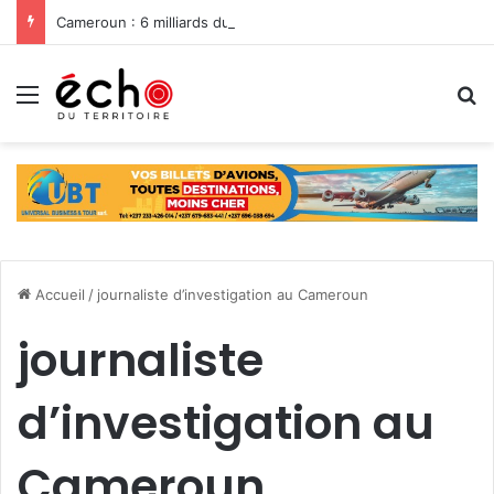
Cameroun : 6 milliards du Feicom pour renforcer la résilience des communes dans la lutte contre les changements climatiques
Menu
R
Accueil
/
journaliste d’investigation au Cameroun
journaliste
d’investigation au
Cameroun