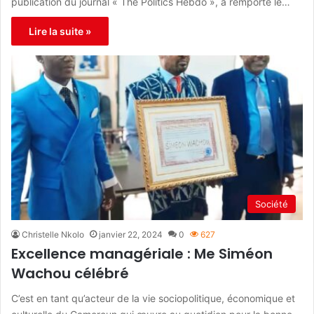
publication du journal « The Politics Hebdo », a remporté le…
Lire la suite »
Société
Christelle Nkolo
janvier 22, 2024
0
627
Excellence managériale : Me Siméon
Wachou célébré
C’est en tant qu’acteur de la vie sociopolitique, économique et