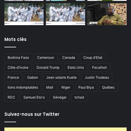
Mots clés
Burkina Faso
Cameroun
Canada
Coup d'Etat
Côte d'Ivoire
Donald Trump
Etats Unis
Fecafoot
France
Gabon
Jean solaire Kuete
Justin Trudeau
lions indomptables
Mali
Niger
Paul Biya
Québec
RDC
Samuel Eto'o
Sénégal
tchad
Suivez-nous sur Twitter