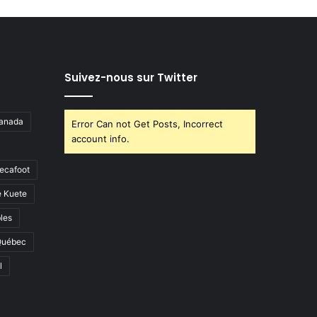
Suivez-nous sur Twitter
anada
Error Can not Get Posts, Incorrect
account info.
ecafoot
e Kuete
les
Québec
l