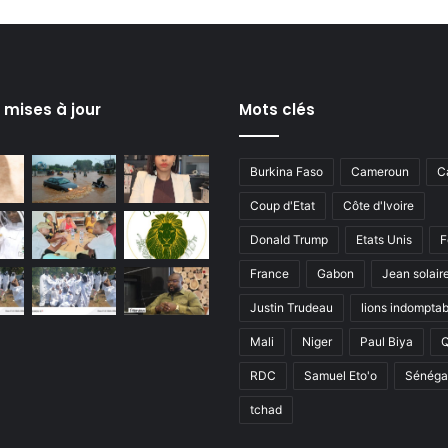
s mises à jour
Mots clés
Burkina Faso
Cameroun
C
Coup d'Etat
Côte d'Ivoire
Donald Trump
Etats Unis
F
France
Gabon
Jean solair
Justin Trudeau
lions indomptab
Mali
Niger
Paul Biya
RDC
Samuel Eto'o
Sénéga
tchad