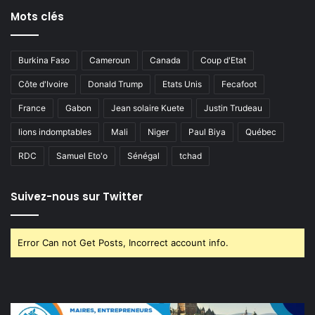
Mots clés
Burkina Faso
Cameroun
Canada
Coup d'Etat
Côte d'Ivoire
Donald Trump
Etats Unis
Fecafoot
France
Gabon
Jean solaire Kuete
Justin Trudeau
lions indomptables
Mali
Niger
Paul Biya
Québec
RDC
Samuel Eto'o
Sénégal
tchad
Suivez-nous sur Twitter
Error Can not Get Posts, Incorrect account info.