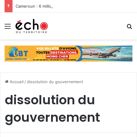
Cameroun : 6 milliards du Feicom pour renforcer la résilience des communes dans la lutte contre les changements climatiques
Menu
R
Accueil
/
dissolution du gouvernement
dissolution du
gouvernement