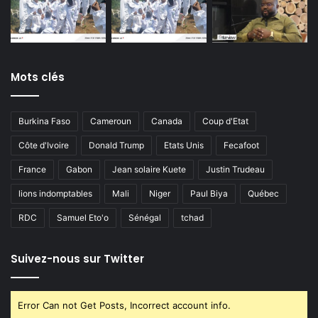
Mots clés
Burkina Faso
Cameroun
Canada
Coup d'Etat
Côte d'Ivoire
Donald Trump
Etats Unis
Fecafoot
France
Gabon
Jean solaire Kuete
Justin Trudeau
lions indomptables
Mali
Niger
Paul Biya
Québec
RDC
Samuel Eto'o
Sénégal
tchad
Suivez-nous sur Twitter
Error Can not Get Posts, Incorrect account info.