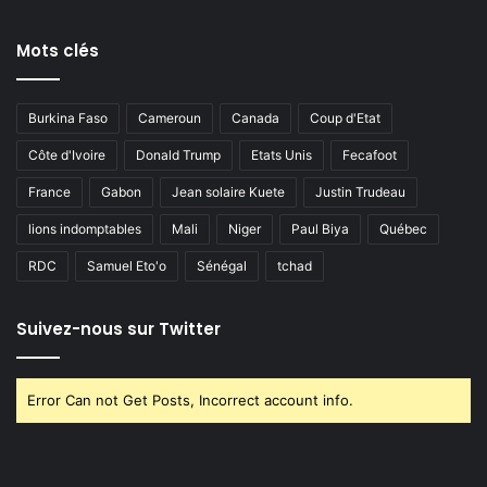
Mots clés
Burkina Faso
Cameroun
Canada
Coup d'Etat
Côte d'Ivoire
Donald Trump
Etats Unis
Fecafoot
France
Gabon
Jean solaire Kuete
Justin Trudeau
lions indomptables
Mali
Niger
Paul Biya
Québec
RDC
Samuel Eto'o
Sénégal
tchad
Suivez-nous sur Twitter
Error Can not Get Posts, Incorrect account info.