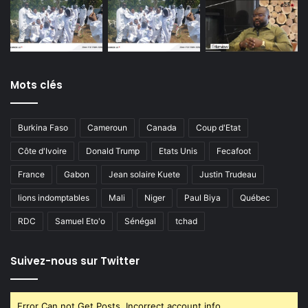
Mots clés
Burkina Faso
Cameroun
Canada
Coup d'Etat
Côte d'Ivoire
Donald Trump
Etats Unis
Fecafoot
France
Gabon
Jean solaire Kuete
Justin Trudeau
lions indomptables
Mali
Niger
Paul Biya
Québec
RDC
Samuel Eto'o
Sénégal
tchad
Suivez-nous sur Twitter
Error Can not Get Posts, Incorrect account info.