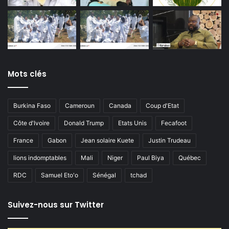
Mots clés
Burkina Faso
Cameroun
Canada
Coup d'Etat
Côte d'Ivoire
Donald Trump
Etats Unis
Fecafoot
France
Gabon
Jean solaire Kuete
Justin Trudeau
lions indomptables
Mali
Niger
Paul Biya
Québec
RDC
Samuel Eto'o
Sénégal
tchad
Suivez-nous sur Twitter