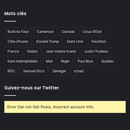
Mots clés
Burkina Faso
Cameroun
Canada
Coup d'Etat
Côte d'Ivoire
Donald Trump
Etats Unis
Fecafoot
France
Gabon
Jean solaire Kuete
Justin Trudeau
lions indomptables
Mali
Niger
Paul Biya
Québec
RDC
Samuel Eto'o
Sénégal
tchad
Suivez-nous sur Twitter
Error Can not Get Posts, Incorrect account info.