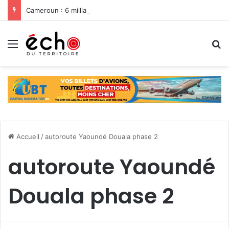
Cameroun : 6 milliards du Feicom pour renforcer la résilience des communes dans la lutte contre les changements climatiques
Menu
R
Accueil
/
autoroute Yaoundé Douala phase 2
autoroute Yaoundé
Douala phase 2