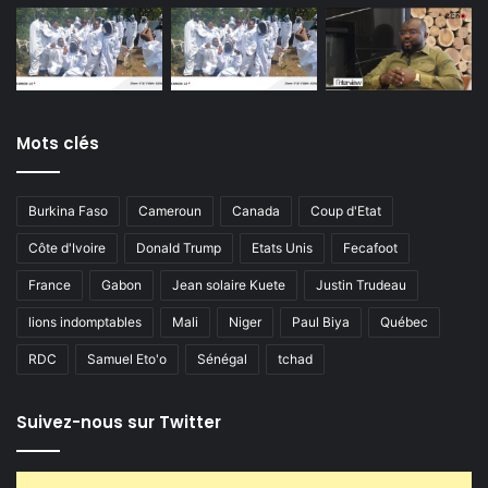
Mots clés
Burkina Faso
Cameroun
Canada
Coup d'Etat
Côte d'Ivoire
Donald Trump
Etats Unis
Fecafoot
France
Gabon
Jean solaire Kuete
Justin Trudeau
lions indomptables
Mali
Niger
Paul Biya
Québec
RDC
Samuel Eto'o
Sénégal
tchad
Suivez-nous sur Twitter