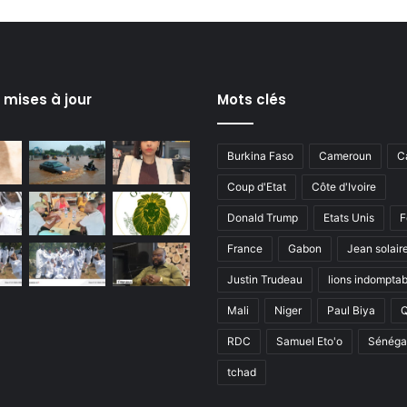
s mises à jour
Mots clés
Burkina Faso
Cameroun
C
Coup d'Etat
Côte d'Ivoire
Donald Trump
Etats Unis
F
France
Gabon
Jean solair
Justin Trudeau
lions indomptab
Mali
Niger
Paul Biya
RDC
Samuel Eto'o
Sénéga
tchad