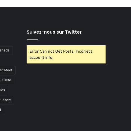
Suivez-nous sur Twitter
anada
Error Can not Get Posts, Incorrect
account info.
ecafoot
e Kuete
les
Québec
l