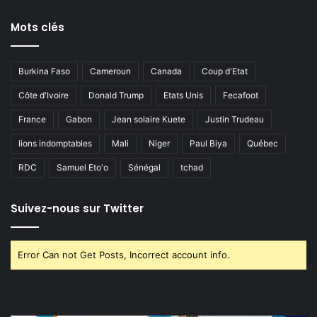
Mots clés
Burkina Faso
Cameroun
Canada
Coup d'Etat
Côte d'Ivoire
Donald Trump
Etats Unis
Fecafoot
France
Gabon
Jean solaire Kuete
Justin Trudeau
lions indomptables
Mali
Niger
Paul Biya
Québec
RDC
Samuel Eto'o
Sénégal
tchad
Suivez-nous sur Twitter
Error Can not Get Posts, Incorrect account info.