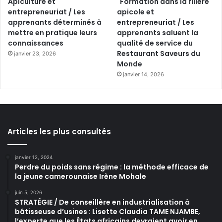
Apiculture et
Formation dans la filière
entrepreneuriat / Les
apicole et
apprenants déterminés à
entrepreneuriat / Les
mettre en pratique leurs
apprenants saluent la
connaissances
qualité de service du
Restaurant Saveurs du
janvier 23, 2026
Monde
janvier 14, 2026
Articles les plus consultés
janvier 12, 2024
Perdre du poids sans régime : la méthode efficace de
la jeune camerounaise Irène Mohale
juin 5, 2026
STRATÉGIE / De conseillère en industrialisation à
bâtisseuse d’usines : Lisette Claudia TAME NJAMBE,
l’experte que les États africains devraient avoir en