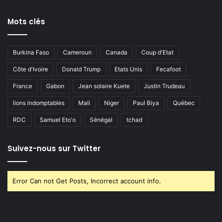
Mots clés
Burkina Faso
Cameroun
Canada
Coup d'Etat
Côte d'Ivoire
Donald Trump
Etats Unis
Fecafoot
France
Gabon
Jean solaire Kuete
Justin Trudeau
lions indomptables
Mali
Niger
Paul Biya
Québec
RDC
Samuel Eto'o
Sénégal
tchad
Suivez-nous sur Twitter
Error Can not Get Posts, Incorrect account info.