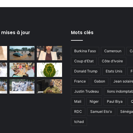
s mises à jour
Mots clés
Burkina Faso
Cameroun
C
Coup d'Etat
Côte d'Ivoire
Donald Trump
Etats Unis
F
France
Gabon
Jean solair
Justin Trudeau
lions indomptab
Mali
Niger
Paul Biya
RDC
Samuel Eto'o
Sénéga
tchad