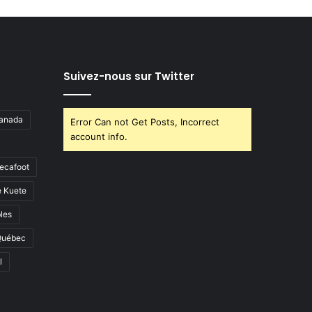
Suivez-nous sur Twitter
anada
Error Can not Get Posts, Incorrect
account info.
ecafoot
e Kuete
les
Québec
l