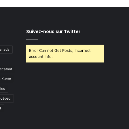
Suivez-nous sur Twitter
anada
Error Can not Get Posts, Incorrect
account info.
ecafoot
e Kuete
les
Québec
l