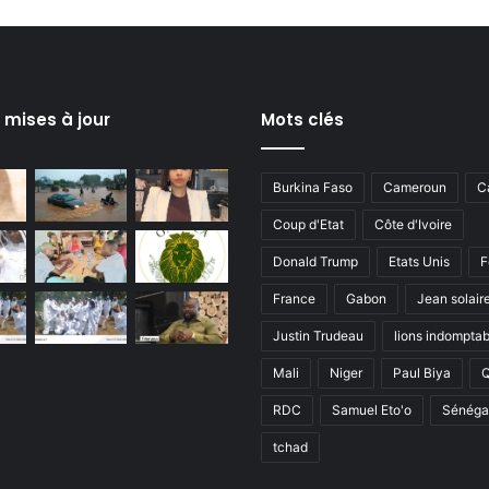
s mises à jour
Mots clés
Burkina Faso
Cameroun
C
Coup d'Etat
Côte d'Ivoire
Donald Trump
Etats Unis
F
France
Gabon
Jean solair
Justin Trudeau
lions indomptab
Mali
Niger
Paul Biya
RDC
Samuel Eto'o
Sénéga
tchad