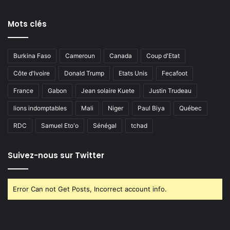
Mots clés
Burkina Faso
Cameroun
Canada
Coup d'Etat
Côte d'Ivoire
Donald Trump
Etats Unis
Fecafoot
France
Gabon
Jean solaire Kuete
Justin Trudeau
lions indomptables
Mali
Niger
Paul Biya
Québec
RDC
Samuel Eto'o
Sénégal
tchad
Suivez-nous sur Twitter
Error Can not Get Posts, Incorrect account info.