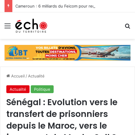
Cameroun : 6 milliards du Feicom pour renforcer la résilience des communes dans la lutte contre les changements climatiques
Menu
R
Accueil
/
Actualité
Actualité
Politique
Sénégal : Evolution vers le
transfert de prisonniers
depuis le Maroc, vers le