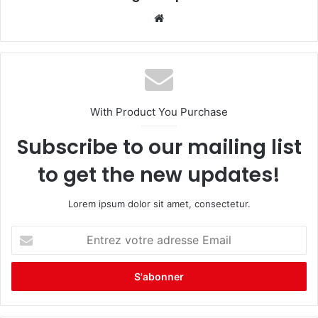
We
bsi
te
With Product You Purchase
Subscribe to our mailing list
to get the new updates!
Lorem ipsum dolor sit amet, consectetur.
E
n
t
r
e
z