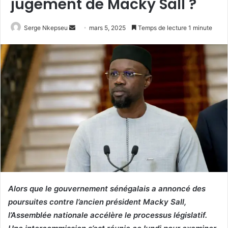
jugement de Macky Sall ?
Serge Nkepseu
E
mars 5, 2025
Temps de lecture 1 minute
n
v
o
y
e
r
u
n
c
o
u
r
r
Alors que le gouvernement sénégalais a annoncé des
i
poursuites contre l’ancien président Macky Sall,
e
l’Assemblée nationale accélère le processus législatif.
l