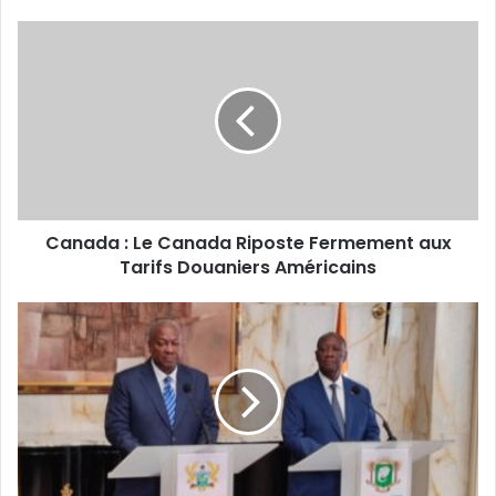
v
o
t
r
e
a
d
r
e
s
s
Canada : Le Canada Riposte Fermement aux
e
Tarifs Douaniers Américains
E
m
a
i
l