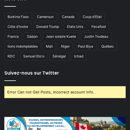
Burkina Faso
Cameroun
Canada
Coup d'Etat
Côte d'Ivoire
Donald Trump
Etats Unis
Fecafoot
France
Gabon
Jean solaire Kuete
Justin Trudeau
lions indomptables
Mali
Niger
Paul Biya
Québec
RDC
Samuel Eto'o
Sénégal
tchad
Suivez-nous sur Twitter
Error Can not Get Posts, Incorrect account info.