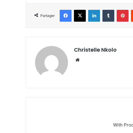
Facebook
X
Linkedin
Tumblr
Pinterest
Partager
Christelle Nkolo
We
bsi
te
With Pro