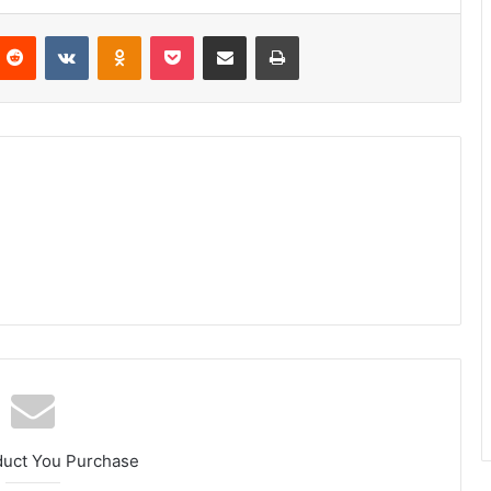
Reddit
VKontakte
Odnoklassniki
Pocket
Partager par email
Imprimer
duct You Purchase