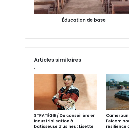
s
s
e
Éducation de base
E
m
a
i
l
Articles similaires
STRATÉGIE / De conseillère en
Cameroun :
industrialisation à
Feicom pou
bâtisseuse d’usines : Lisette
résilienc