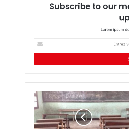
Subscribe to our ma
up
Lorem ipsum dol
E
n
t
r
e
z
v
o
t
r
e
a
d
r
e