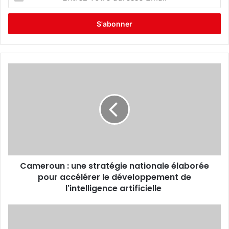
n
t
r
e
z
v
o
t
r
e
a
d
r
e
s
s
Cameroun : une stratégie nationale élaborée
e
pour accélérer le développement de
E
l'intelligence artificielle
m
a
i
l