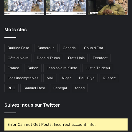
Mots clés
Burkina Faso
Cameroun
Canada
Coup d'Etat
Côte d'Ivoire
Donald Trump
Etats Unis
Fecafoot
France
Gabon
Jean solaire Kuete
Justin Trudeau
lions indomptables
Mali
Niger
Paul Biya
Québec
RDC
Samuel Eto'o
Sénégal
tchad
Suivez-nous sur Twitter
Error Can not Get Posts, Incorrect account info.