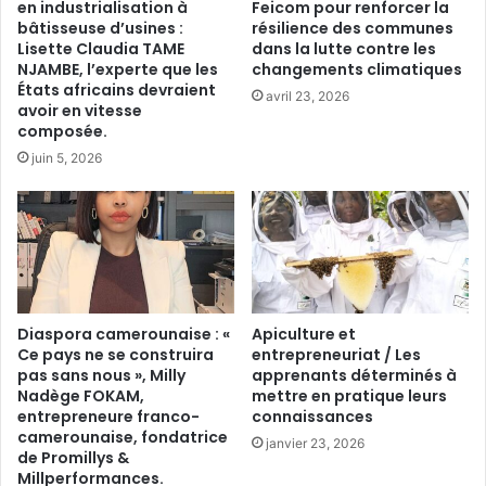
en industrialisation à
Feicom pour renforcer la
bâtisseuse d’usines :
résilience des communes
Lisette Claudia TAME
dans la lutte contre les
NJAMBE, l’experte que les
changements climatiques
États africains devraient
avril 23, 2026
avoir en vitesse
composée.
juin 5, 2026
Diaspora camerounaise : «
Apiculture et
Ce pays ne se construira
entrepreneuriat / Les
pas sans nous », Milly
apprenants déterminés à
Nadège FOKAM,
mettre en pratique leurs
entrepreneure franco-
connaissances
camerounaise, fondatrice
janvier 23, 2026
de Promillys &
Millperformances.