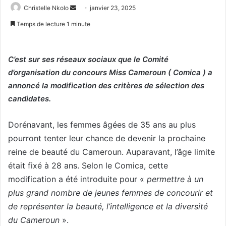
Christelle Nkolo
E
janvier 23, 2025
n
Temps de lecture 1 minute
v
o
y
C’est sur ses réseaux sociaux que le Comité
e
d’organisation du concours Miss Cameroun ( Comica ) a
r
annoncé la modification des critères de sélection des
u
candidates.
n
c
Dorénavant, les femmes âgées de 35 ans au plus
o
pourront tenter leur chance de devenir la prochaine
u
reine de beauté du Cameroun. Auparavant, l’âge limite
r
était fixé à 28 ans. Selon le Comica, cette
r
i
modification a été introduite pour «
permettre à un
e
plus grand nombre de jeunes femmes de concourir et
l
de représenter la beauté, l’intelligence et la diversité
du Cameroun
».