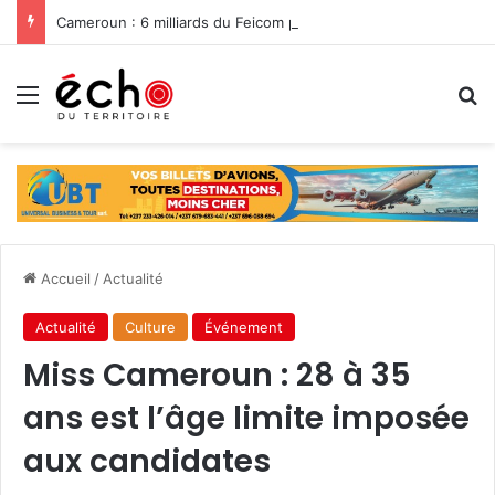
Cameroun : 6 milliards du Feicom pour renforcer la résilience des communes dans la lutte contre les changements climatiques
Menu
R
Accueil
/
Actualité
Actualité
Culture
Événement
Miss Cameroun : 28 à 35
ans est l’âge limite imposée
aux candidates