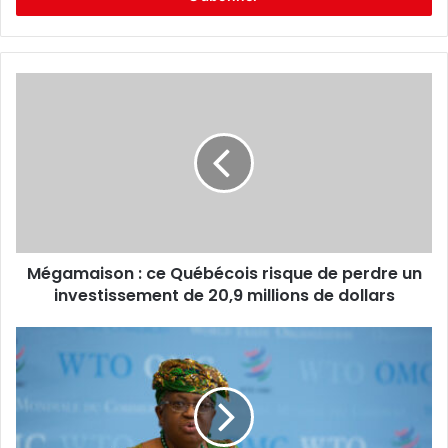
e
z
v
o
t
r
e
a
d
r
e
s
s
Mégamaison : ce Québécois risque de perdre un
e
investissement de 20,9 millions de dollars
E
m
a
i
l