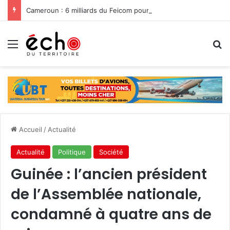
Cameroun : 6 milliards du Feicom pour renforcer la résilience des communes dans la lutte contre les changements climatiques
Menu
R
Accueil
/
Actualité
Actualité
Politique
Société
Guinée : l’ancien président
de l’Assemblée nationale,
condamné à quatre ans de