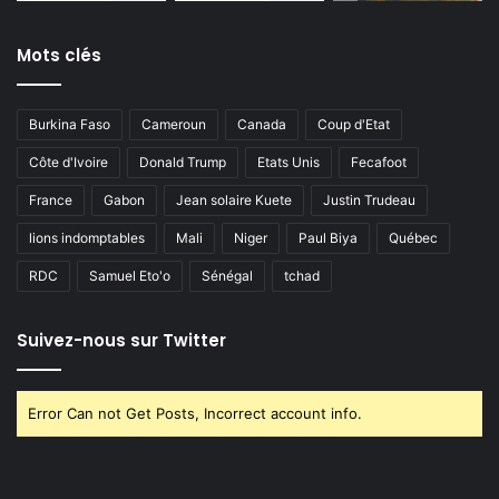
Mots clés
Burkina Faso
Cameroun
Canada
Coup d'Etat
Côte d'Ivoire
Donald Trump
Etats Unis
Fecafoot
France
Gabon
Jean solaire Kuete
Justin Trudeau
lions indomptables
Mali
Niger
Paul Biya
Québec
RDC
Samuel Eto'o
Sénégal
tchad
Suivez-nous sur Twitter
Error Can not Get Posts, Incorrect account info.