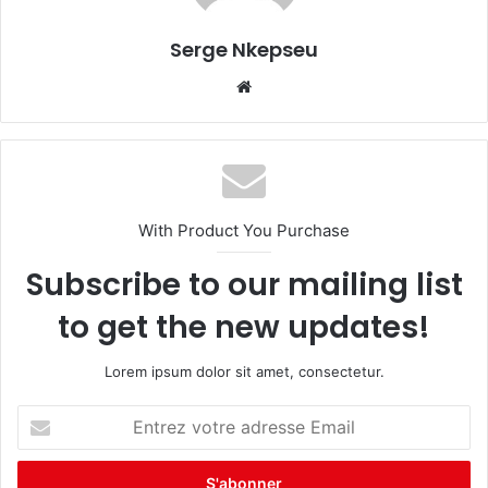
Serge Nkepseu
We
bsi
te
With Product You Purchase
Subscribe to our mailing list
to get the new updates!
Lorem ipsum dolor sit amet, consectetur.
E
n
t
r