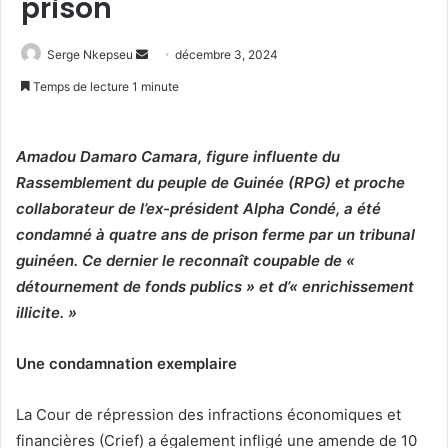
prison
Serge Nkepseu
E
décembre 3, 2024
n
Temps de lecture 1 minute
v
o
y
Amadou Damaro Camara, figure influente du
e
Rassemblement du peuple de Guinée (RPG) et proche
r
collaborateur de l’ex-président Alpha Condé, a été
u
condamné à quatre ans de prison ferme par un tribunal
n
guinéen. Ce dernier le reconnaît coupable de «
c
détournement de fonds publics » et d’« enrichissement
o
illicite. »
u
r
Une condamnation exemplaire
r
i
La Cour de répression des infractions économiques et
e
financières (Crief) a également infligé une amende de 10
l