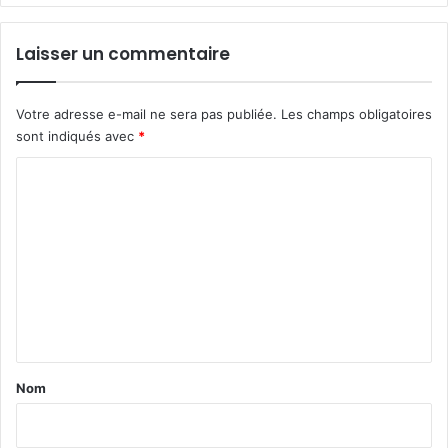
Laisser un commentaire
Votre adresse e-mail ne sera pas publiée.
Les champs obligatoires
sont indiqués avec
*
C
o
m
m
e
n
t
a
Nom
i
r