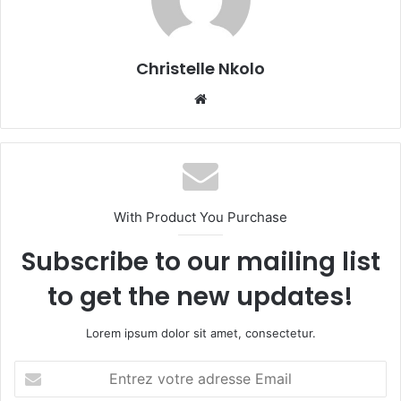
Christelle Nkolo
We
bsi
te
With Product You Purchase
Subscribe to our mailing list
to get the new updates!
Lorem ipsum dolor sit amet, consectetur.
E
n