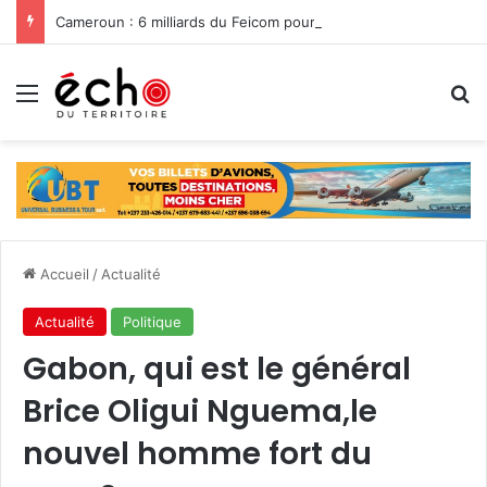
Cameroun : 6 milliards du Feicom pour renforcer la résilience des communes dans la lutte contre les changements climatiques
Menu
R
Accueil
/
Actualité
Actualité
Politique
Gabon, qui est le général
Brice Oligui Nguema,le
nouvel homme fort du