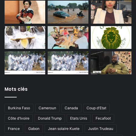
Mots clés
Burkina Faso
Cameroun
Canada
Coup d'Etat
Côte d'Ivoire
Donald Trump
Etats Unis
Fecafoot
France
Gabon
Jean solaire Kuete
Justin Trudeau