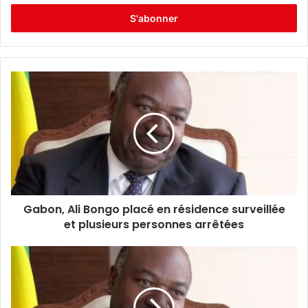
t
r
e
z
v
o
t
r
e
a
d
r
e
s
s
Gabon, Ali Bongo placé en résidence surveillée
e
et plusieurs personnes arrêtées
E
m
a
i
l