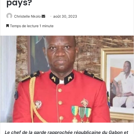
pays?
Christelle Nkolo
E
août 30, 2023
n
Temps de lecture 1 minute
v
o
y
e
r
u
n
c
o
u
r
r
i
e
l
Le chef de la garde rapprochée républicaine du Gabon et