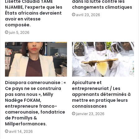
Lisette Claudia TAME
dans la lutte contre les
NJAMBE, l’experte que les
changements climatiques
États africains devraient
avril 23, 2026
avoir en vitesse
composée.
juin 5, 2026
Diaspora camerounaise : «
Apiculture et
Ce pays ne se construira
entrepreneuriat / Les
pas sans nous », Milly
apprenants déterminés à
Nadège FOKAM,
mettre en pratique leurs
entrepreneure franco-
connaissances
camerounaise, fondatrice
janvier 23, 2026
de Promillys &
Millperformances.
avril 14, 2026