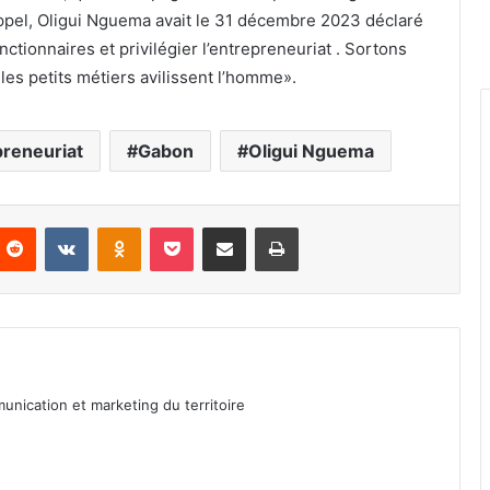
ppel, Oligui Nguema avait le 31 décembre 2023 déclaré
nctionnaires et privilégier l’entrepreneuriat . Sortons
les petits métiers avilissent l’homme».
preneuriat
Gabon
Oligui Nguema
Reddit
VKontakte
Odnoklassniki
Pocket
Partager par email
Imprimer
unication et marketing du territoire