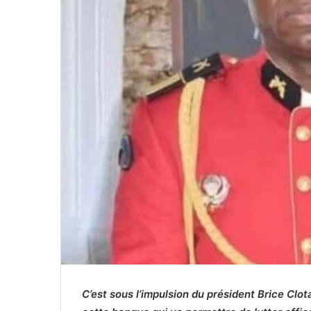
o
u
r
r
i
e
l
C’est sous l’impulsion du président Brice Clo