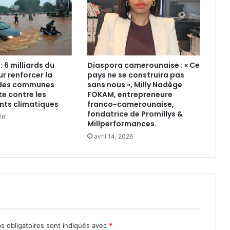
 6 milliards du
Diaspora camerounaise : « Ce
r renforcer la
pays ne se construira pas
e des communes
sans nous », Milly Nadège
te contre les
FOKAM, entrepreneure
ts climatiques
franco-camerounaise,
fondatrice de Promillys &
26
Millperformances.
avril 14, 2026
s obligatoires sont indiqués avec
*