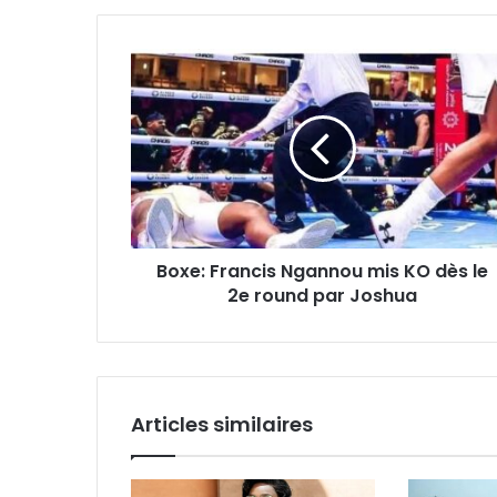
o
t
r
e
a
d
r
e
s
s
e
Boxe: Francis Ngannou mis KO dès le
E
2e round par Joshua
m
a
i
l
Articles similaires