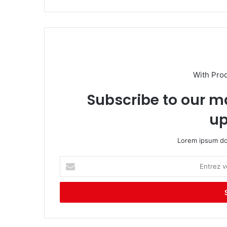
te
With Pro
Subscribe to our ma
up
Lorem ipsum dol
E
n
t
r
e
z
v