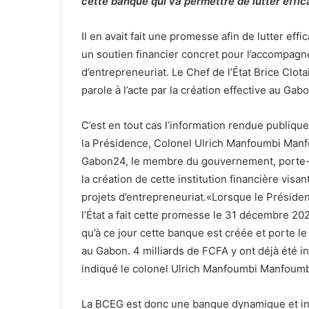
cette banque qui va permettre de lutter eff
Il en avait fait une promesse afin de lutter e
un soutien financier concret pour l’accompagne
d’entrepreneuriat. Le Chef de l’État Brice Clo
parole à l’acte par la création effective au Ga
C’est en tout cas l’information rendue publique
la Présidence, Colonel Ulrich Manfoumbi Manfo
Gabon24, le membre du gouvernement, porte-pa
la création de cette institution financière vis
projets d’entrepreneuriat.«Lorsque le Présiden
l’État a fait cette promesse le 31 décembre 20
qu’à ce jour cette banque est créée et porte 
au Gabon. 4 milliards de FCFA y ont déjà été inj
indiqué le colonel Ulrich Manfoumbi Manfoumb
La BCEG est donc une banque dynamique et in