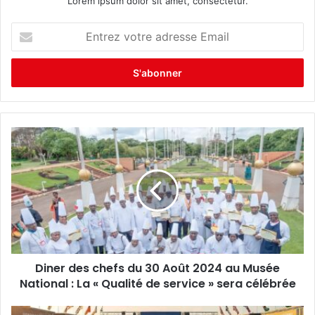
Lorem ipsum dolor sit amet, consectetur.
E
n
t
r
e
z
v
o
t
r
e
a
d
r
e
s
s
Diner des chefs du 30 Août 2024 au Musée
e
National : La « Qualité de service » sera célébrée
E
m