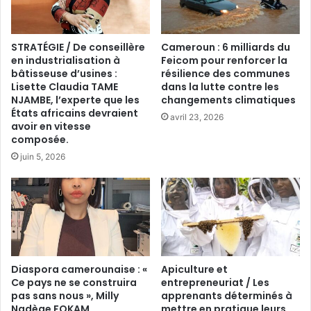
STRATÉGIE / De conseillère
Cameroun : 6 milliards du
en industrialisation à
Feicom pour renforcer la
bâtisseuse d’usines :
résilience des communes
Lisette Claudia TAME
dans la lutte contre les
NJAMBE, l’experte que les
changements climatiques
États africains devraient
avril 23, 2026
avoir en vitesse
composée.
juin 5, 2026
Diaspora camerounaise : «
Apiculture et
Ce pays ne se construira
entrepreneuriat / Les
pas sans nous », Milly
apprenants déterminés à
Nadège FOKAM,
mettre en pratique leurs