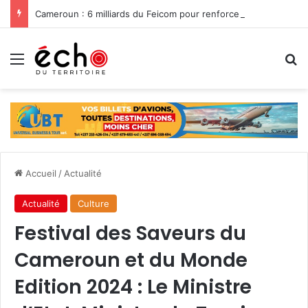
Cameroun : 6 milliards du Feicom pour renforcer la résilience des communes dans la lutte contre les changements climatiques
Menu
R
Accueil
/
Actualité
Actualité
Culture
Festival des Saveurs du
Cameroun et du Monde
Edition 2024 : Le Ministre