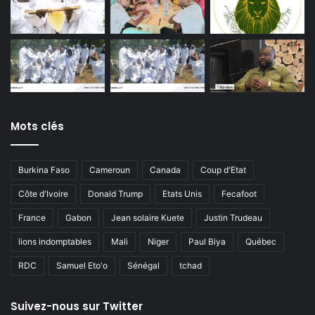
Mots clés
Burkina Faso
Cameroun
Canada
Coup d'Etat
Côte d'Ivoire
Donald Trump
Etats Unis
Fecafoot
France
Gabon
Jean solaire Kuete
Justin Trudeau
lions indomptables
Mali
Niger
Paul Biya
Québec
RDC
Samuel Eto'o
Sénégal
tchad
Suivez-nous sur Twitter