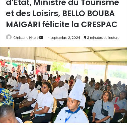
d’Etat, Ministre du Tourisme
et des Loisirs, BELLO BOUBA
MAIGARI félicite la CRESPAC
Christelle Nkolo
E
septembre 2, 2024
3 minutes de lecture
n
v
o
y
e
r
u
n
c
o
u
r
r