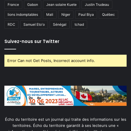
France
Gabon
Jean solaire Kuete
Justin Trudeau
lions indomptables
Mali
Niger
Paul Biya
Québec
RDC
Samuel Eto'o
Sénégal
tchad
Suivez-nous sur Twitter
Error Can not Get Posts, Incorrect account info.
Écho du territoire est un journal qui traite des informations sur les
territoires. Écho du territoire garantit à ses lecteurs une «