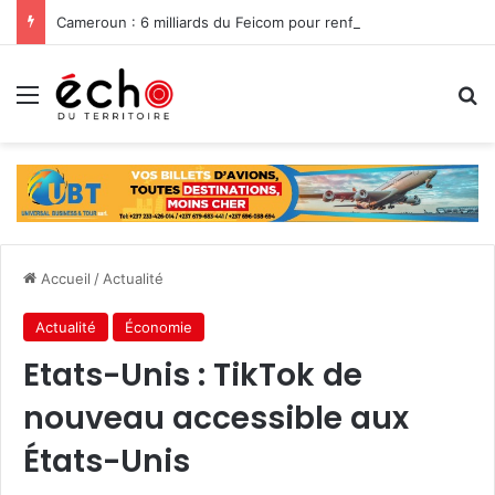
Cameroun : 6 milliards du Feicom pour renforcer la résilience des communes dans la lutte contre les changements climatiques
Menu
R
Accueil
/
Actualité
Actualité
Économie
Etats-Unis : TikTok de
nouveau accessible aux
États-Unis