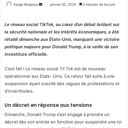
Serge Nkepseu
E
janvier 20, 2025
2 minutes de lecture
n
v
Le réseau social TikTok, au cœur d’un débat brûlant sur
o
la sécurité nationale et les intérêts économiques, a été
y
rétabli dimanche aux États-Unis, marquant une victoire
e
r
politique majeure pour Donald Trump, à la veille de son
u
investiture officielle.
n
c
C’est fait ! Le reseau social Til Tok est de nouveau
o
opérationnel aux Etats- Unis. Ce retour fait suite à une
u
suspension ayant suscité des vagues de protestations et
r
d’incertitudes.
r
i
Un décret en réponse aux tensions
e
Dimanche, Donald Trump s’est engagé à prendre un
l
décret dès son entrée en fonction pour suspendre une loi