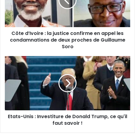
a
d
r
e
s
s
Côte d’Ivoire : la justice confirme en appel les
e
condamnations de deux proches de Guillaume
E
Soro
m
a
i
l
Etats-Unis : Investiture de Donald Trump, ce qu'il
faut savoir !