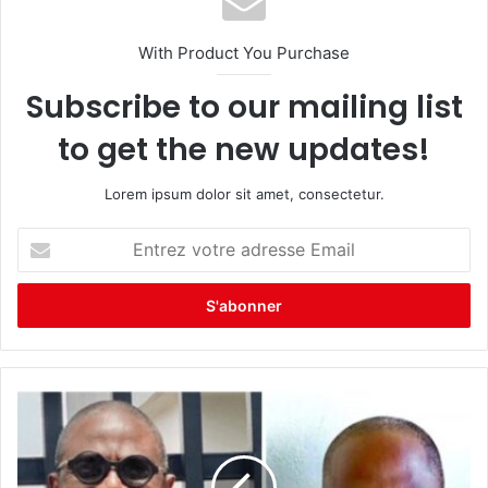
With Product You Purchase
Subscribe to our mailing list
to get the new updates!
Lorem ipsum dolor sit amet, consectetur.
E
n
t
r
e
z
v
o
t
r
e