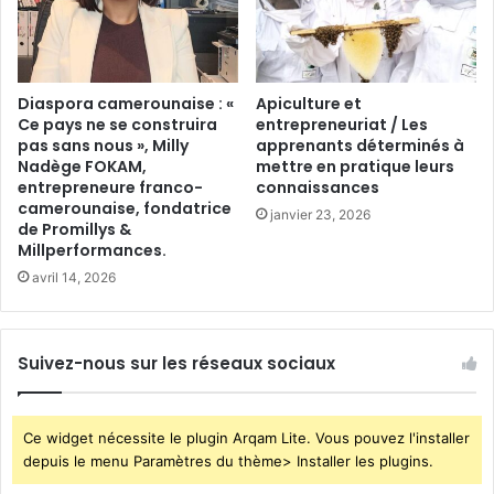
Diaspora camerounaise : «
Apiculture et
Ce pays ne se construira
entrepreneuriat / Les
pas sans nous », Milly
apprenants déterminés à
Nadège FOKAM,
mettre en pratique leurs
entrepreneure franco-
connaissances
camerounaise, fondatrice
janvier 23, 2026
de Promillys &
Millperformances.
avril 14, 2026
Suivez-nous sur les réseaux sociaux
Ce widget nécessite le plugin Arqam Lite. Vous pouvez l'installer
depuis le menu Paramètres du thème> Installer les plugins.