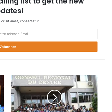
iling list to get the new
dates!
or sit amet, consectetur.