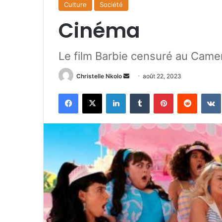
Culture
Société
Cinéma
Le film Barbie censuré au Came
Christelle Nkolo
E
août 22, 2023
n
Facebook
X
Linkedin
Tumblr
Pinterest
Reddit
VK
v
o
y
e
r
u
n
c
o
u
r