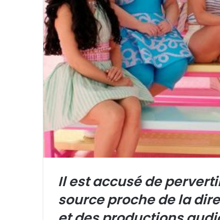
r
i
e
l
Il est accusé de perverti
source proche de la dir
et des productions audi