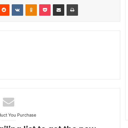
Reddit
VKontakte
Odnoklassniki
Pocket
Partager par email
Imprimer
duct You Purchase