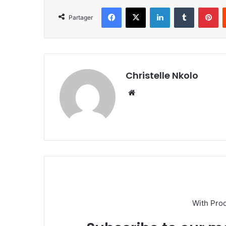
Facebook
X
Linkedin
Tumblr
Pinterest
Partager
Christelle Nkolo
We
bsi
te
With Pro