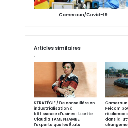
s
e
Cameroun/Covid-19
E
m
a
i
l
Articles similaires
STRATÉGIE / De conseillère en
Cameroun :
industrialisation à
Feicom pou
bâtisseuse d’usines : Lisette
résilienc
Claudia TAME NJAMBE,
dans la lut
l’experte que les États
changemen