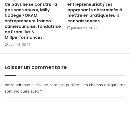
Ce pays ne se construira
entrepreneuriat / Les
pas sans nous », Milly
apprenants déterminés à
Nadège FOKAM,
mettre en pratique leurs
entrepreneure franco-
connaissances
camerounaise, fondatrice
janvier 23, 2026
de Promillys &
Millperformances.
avril 14, 2026
Laisser un commentaire
Votre adresse e-mail ne sera pas publiée.
Les champs obligatoires
sont indiqués avec
*
C
o
m
m