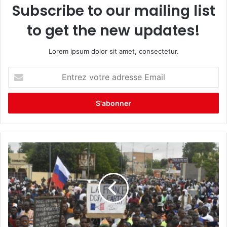
Subscribe to our mailing list
to get the new updates!
Lorem ipsum dolor sit amet, consectetur.
E
n
t
r
e
z
v
o
t
r
e
a
d
r
e