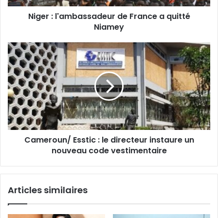
s
s
Niger : l'ambassadeur de France a quitté
e
Niamey
E
m
a
i
l
Cameroun/ Esstic : le directeur instaure un
nouveau code vestimentaire
Articles similaires