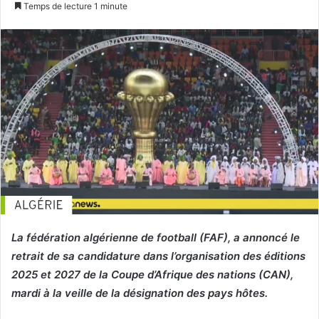
n
Temps de lecture 1 minute
v
o
y
e
r
u
n
c
o
u
r
r
i
La fédération algérienne de football (FAF), a annoncé le
e
retrait de sa candidature dans l’organisation des éditions
l
2025 et 2027 de la Coupe d’Afrique des nations (CAN),
mardi à la veille de la désignation des pays hôtes.