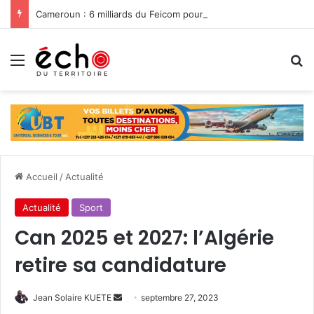
Cameroun : 6 milliards du Feicom pour renforcer la résilience des communes dans la lutte contre les changements climatiques
Menu
R
Accueil
/
Actualité
Actualité
Sport
Can 2025 et 2027: l’Algérie
retire sa candidature
Jean Solaire KUETE
E
septembre 27, 2023