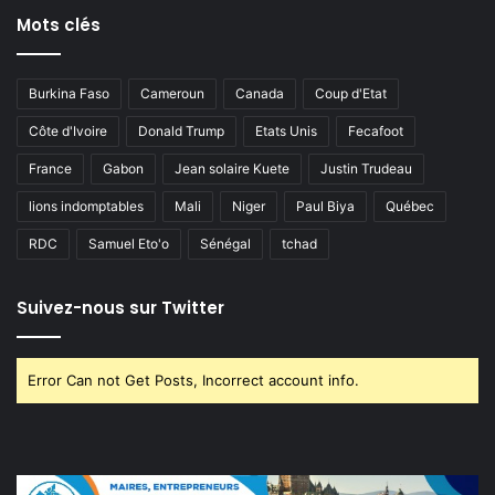
Mots clés
Burkina Faso
Cameroun
Canada
Coup d'Etat
Côte d'Ivoire
Donald Trump
Etats Unis
Fecafoot
France
Gabon
Jean solaire Kuete
Justin Trudeau
lions indomptables
Mali
Niger
Paul Biya
Québec
RDC
Samuel Eto'o
Sénégal
tchad
Suivez-nous sur Twitter
Error Can not Get Posts, Incorrect account info.