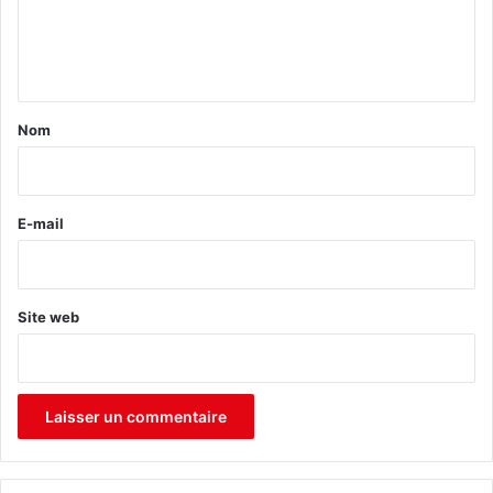
e
n
t
a
Nom
i
r
e
E-mail
*
Site web