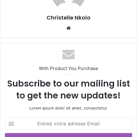
Christelle Nkolo
We
bsi
te
With Product You Purchase
Subscribe to our mailing list
to get the new updates!
Lorem ipsum dolor sit amet, consectetur.
E
n
t