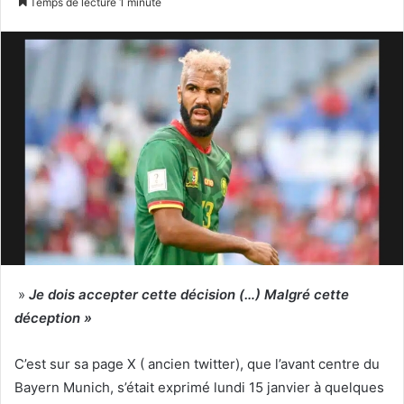
Temps de lecture 1 minute
v
o
y
e
r
u
n
c
o
u
r
r
i
»
Je dois accepter cette décision (…) Malgré cette
e
déception »
l
C’est sur sa page X ( ancien twitter), que l’avant centre du
Bayern Munich, s’était exprimé lundi 15 janvier à quelques