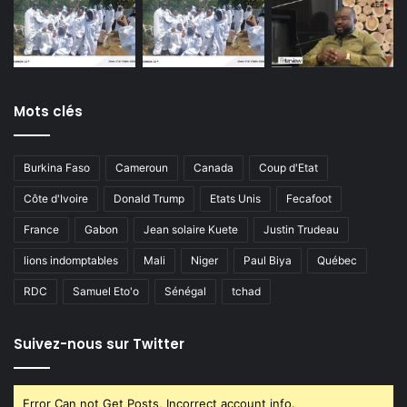
Mots clés
Burkina Faso
Cameroun
Canada
Coup d'Etat
Côte d'Ivoire
Donald Trump
Etats Unis
Fecafoot
France
Gabon
Jean solaire Kuete
Justin Trudeau
lions indomptables
Mali
Niger
Paul Biya
Québec
RDC
Samuel Eto'o
Sénégal
tchad
Suivez-nous sur Twitter
Error Can not Get Posts, Incorrect account info.