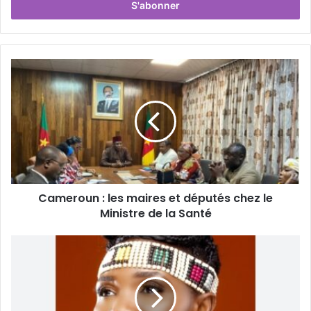
r
e
z
v
o
t
r
e
a
d
r
e
s
s
Cameroun : les maires et députés chez le
e
Ministre de la Santé
E
m
a
i
l