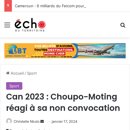
Cameroun : 6 milliards du Feicom pour renforcer la résilience des communes dans la lutte contre les changements climatiques
Menu
R
Accueil
/
Sport
Sport
Can 2023 : Choupo-Moting
réagi à sa non convocation
Christelle Nkolo
E
janvier 17, 2024
n