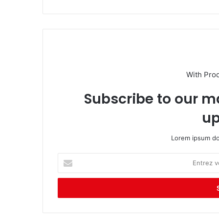
With Pro
Subscribe to our ma
up
Lorem ipsum dol
E
n
t
r
e
z