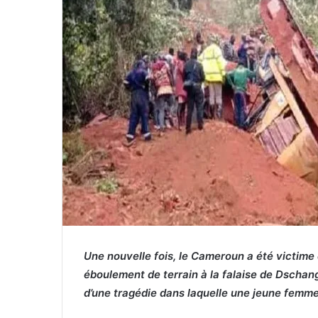
o
u
r
r
i
e
l
Une nouvelle fois, le Cameroun a été victime
éboulement de terrain à la falaise de Dschang
d’une tragédie dans laquelle une jeune femm