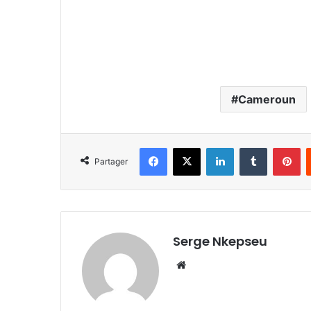
Cameroun
Facebook
X
Linkedin
Tumblr
Pinterest
Partager
Serge Nkepseu
We
bsi
te