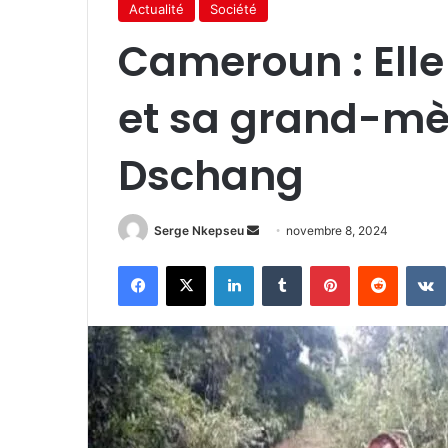
Actualité
Société
Cameroun : Elle
et sa grand-mèr
Dschang
Serge Nkepseu
E
novembre 8, 2024
n
Facebook
X
Linkedin
Tumblr
Pinterest
Reddit
VK
v
o
y
e
r
u
n
c