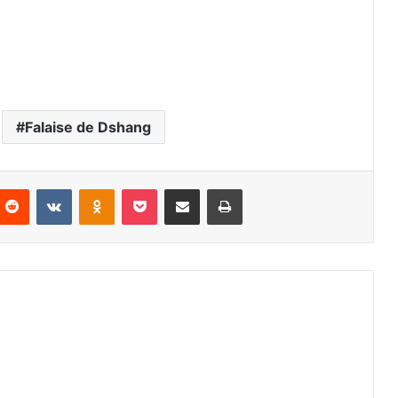
Falaise de Dshang
Reddit
VKontakte
Odnoklassniki
Pocket
Partager par email
Imprimer