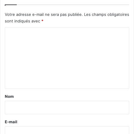
Votre adresse e-mail ne sera pas publiée.
Les champs obligatoires
sont indiqués avec
*
C
o
m
m
e
n
t
a
Nom
i
r
e
E-mail
*