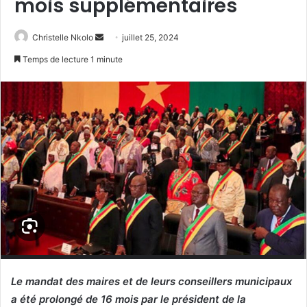
mois supplémentaires
Christelle Nkolo
E
juillet 25, 2024
n
Temps de lecture 1 minute
v
o
y
e
r
u
n
c
o
u
r
r
i
Le mandat des maires et de leurs conseillers municipaux
e
a été prolongé de 16 mois par le président de la
l