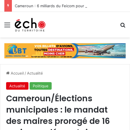
Cameroun : 6 milliards du Feicom pour renforcer la résilience des communes dans la lutte contre les changements climatiques
Menu
R
Accueil
/
Actualité
Actualité
Politique
Cameroun/Élections
municipales : le mandat
des maires prorogé de 16