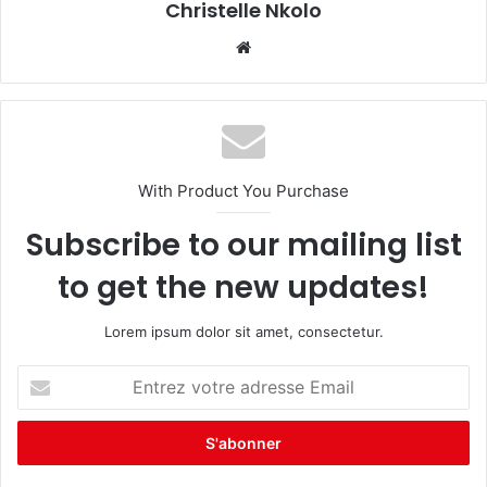
Christelle Nkolo
We
bsi
te
With Product You Purchase
Subscribe to our mailing list
to get the new updates!
Lorem ipsum dolor sit amet, consectetur.
E
n
t
r
e