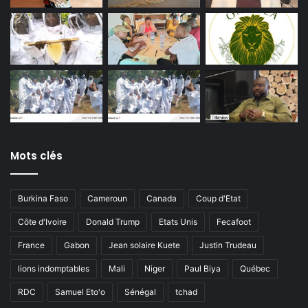
Mots clés
Burkina Faso
Cameroun
Canada
Coup d'Etat
Côte d'Ivoire
Donald Trump
Etats Unis
Fecafoot
France
Gabon
Jean solaire Kuete
Justin Trudeau
lions indomptables
Mali
Niger
Paul Biya
Québec
RDC
Samuel Eto'o
Sénégal
tchad