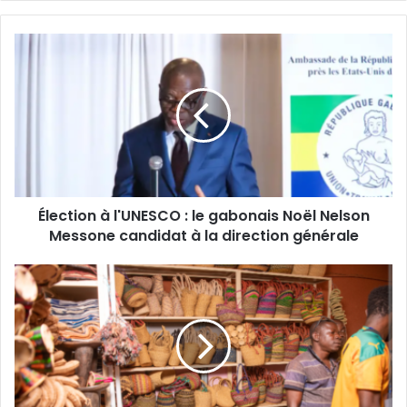
z
v
o
t
r
e
a
d
r
e
s
s
Élection à l'UNESCO : le gabonais Noël Nelson
e
Messone candidat à la direction générale
E
m
a
i
l